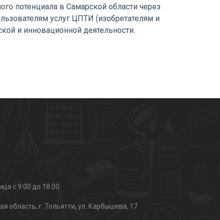
го потенциала в Самарской области через
льзователям услуг ЦПТИ (изобретателям и
ской и инновационной деятельности.
ца с 9:00 до 18:00
я область, г. Тольятти, ул. Карбышева, 17