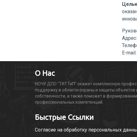
Целью
оказа
иннов
Руков
Адрес:
Телефо
E-mail:
О Нас
НОЧУ ДПО "ТИТТиП" окажет комплексную профе
поддержку в области охраны и защиты объектов
собственности, а также поможет в формировани
профессиональных компетенций.
Быстрые Ссылки
Согласие на обработку персональных данн