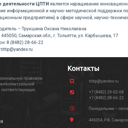
 деятельности ЦПТИ
является наращивание инновационно
ние информационной и научно-методической поддержки по
ационным предприятиям) в сфере научной, научно-техниче
одитель – Трукшина Оксана Николаевна
 445050, Самарская обл., г. Тольятти, ул. Карбышева, 17
н: 8 (8482) 28-66-22
 tittip@yandex.ru
Контакты
ссиональную правовую
tittip@yandex.ru
 интеллектуальной
и соответствующих
+7 (8482) 29-02-68
+7 (8482) 28-66-22
Понедельник – пятни
445054, РФ, Самарска
ых