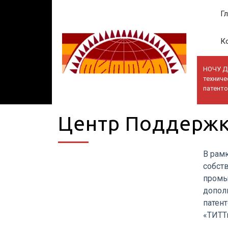
Г
К
НОЧУ Д
техниче
патент
Центр Поддержк
В рам
собст
промы
допол
патен
«ТИТТ