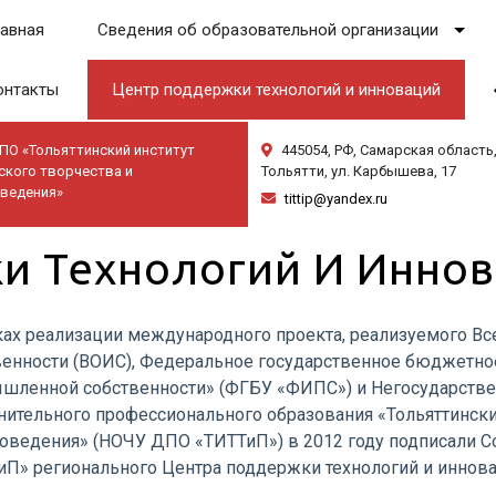
лавная
Сведения об образовательной организации
онтакты
Центр поддержки технологий и инноваций
ПО «Тольяттинский институт
445054, РФ, Самарская область, 
ского творчества и
Тольятти, ул. Карбышева, 17
оведения»
tittip@yandex.ru
и Технологий И Инно
ках реализации международного проекта, реализуемого Вс
венности (ВОИС), Федеральное государственное бюджетно
шленной собственности» (ФГБУ «ФИПС») и Негосударстве
нительного профессионального образования «Тольяттинский
товедения» (НОЧУ ДПО «ТИТТиП») в 2012 году подписали 
иП» регионального Центра поддержки технологий и иннова